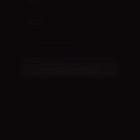
JUHTIV KEHAOSA
LABANI KVALITEEDID
(VALIKULINE)
INTENSIIVSUS
3
/5
Genereeri tantsuidee
CIARA TANTSUKOOLI E-TANTSUPESA
CAROLIN ARNOLD · NOVA ONDA OÜ KOOSTÖÖS MTÜ
TANTSUKOOL CIARA · 2026