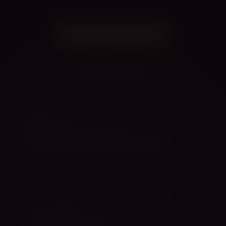
Sisene õppekeskkonda
Avasta rohkem
PEEGEL
Harjuta kodus
Kaamera, metronoom ja stopper ühes kohas.
MUUSIKA
Lood ja tempod