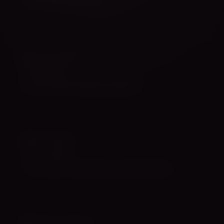
Inspireerivate lugude kogu.
ANATOOMIA
Tantsija keha
Luustik, lihased ja vigastuste ennetus.
VIKTORIIN
Testi teadmisi
7 testi tantsu, anatoomia ja neuroteaduse kohta.
TANTSUTEADUS