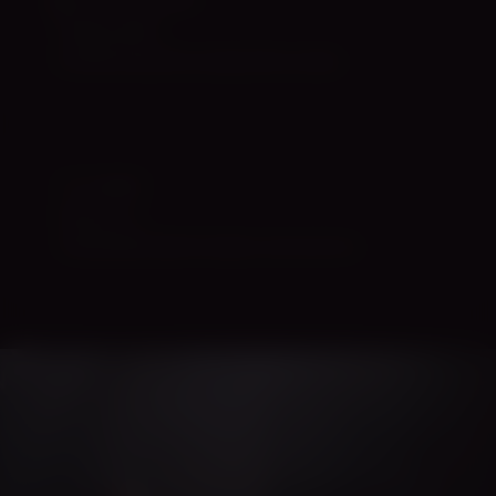
Teadusartiklid
22 eelretsenseeritud uuringut lihtsas keeles.
TOITUMINE
Tantsija toit
Teaduspõhine juhend: energia, raud, luud, kasv.
CIARA TANTSUKOOL