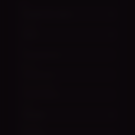
TASE
KOOSSEIS
STIIL
MEELEOLU
TEEMA (VALIKULINE)
TASAND
DÜNAAMIKA