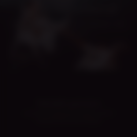
Ruum, kus sa kasvad
Inspiratsioon, õppekava ja hooliv kogukond — ühes
kohas, sinu tempos.
Tantsuidee generaator
Leia mõte oma järgmiseks tantsuks. Vali stiil,
meeleolu ja lase ennast üllatada.