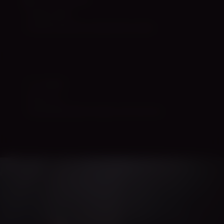
Teadusartiklid
22 eelretsenseeritud uuringut lihtsas keeles.
TOITUMINE
Tantsija toit
Teaduspõhine juhend: energia, raud, luud, kasv.
CIARA TANTSUKOOL