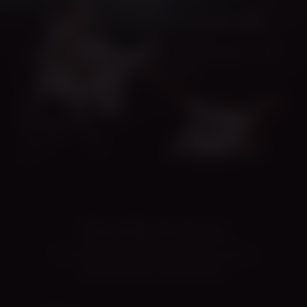
Ruum, kus sa kasvad
Inspiratsioon, õppekava ja hooliv kogukond — ühes
kohas, sinu tempos.
Tantsuidee generaator
Leia mõte oma järgmiseks tantsuks. Vali stiil,
meeleolu ja lase ennast üllatada.