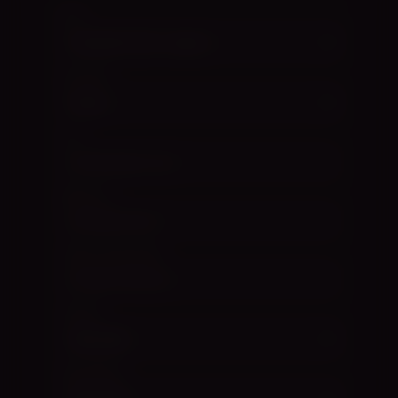
TASE
KOOSSEIS
STIIL
MEELEOLU
TEEMA (VALIKULINE)
TASAND
DÜNAAMIKA