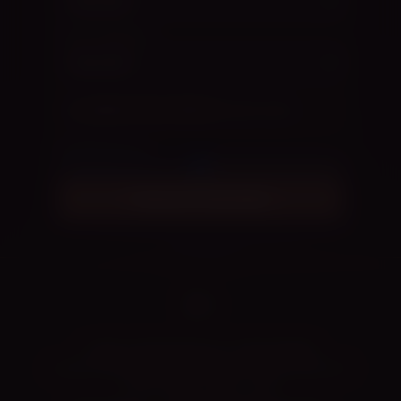
JUHTIV KEHAOSA
LABANI KVALITEEDID
(VALIKULINE)
INTENSIIVSUS
3
/5
Genereeri tantsuidee
CIARA TANTSUKOOLI E-TANTSUPESA
CAROLIN ARNOLD · NOVA ONDA OÜ KOOSTÖÖS MTÜ
TANTSUKOOL CIARA · 2026