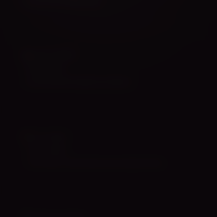
Inspireerivate lugude kogu.
ANATOOMIA
Tantsija keha
Luustik, lihased ja vigastuste ennetus.
VIKTORIIN
Testi teadmisi
7 testi tantsu, anatoomia ja neuroteaduse kohta.
TANTSUTEADUS