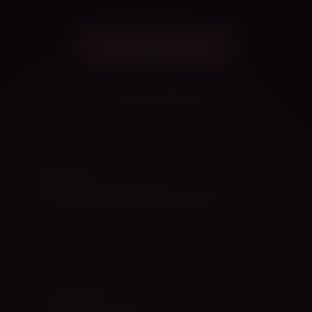
Sisene õppekeskkonda
Avasta rohkem
PEEGEL
Harjuta kodus
Kaamera, metronoom ja stopper ühes kohas.
MUUSIKA
Lood ja tempod